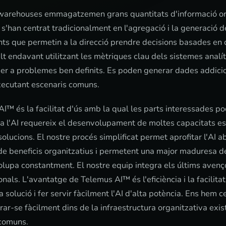
a warehouses emmagatzemen grans quantitats d'informació or
'han centrat tradicionalment en l'agregació i la generació d
s que permetin a la direcció prendre decisions basades en da
salt endavant utilitzant les mètriques clau dels sistemes anal
r a problemes ben definits. Es poden generar dades addicion
xecutant escenaris comuns.
™ és la facilitat d'ús amb la qual les parts interessades pod
 a l'AI requereix el desenvolupament de moltes capacitats es
 solucions. El nostre procés simplificat permet aprofitar l'AI
de beneficis organitzatius i permetent una major maduresa de 
olupa constantment. El nostre equip integra els últims avenço
nals. L'avantatge de Telemus AI™ és l'eficiència i la facilita
 solució i fer servir fàcilment l'AI d'alta potència. Ens hem 
r-se fàcilment dins de la infraestructura organitzativa exis
comuns.