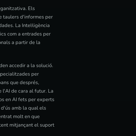
ganitzativa. Els
e taulers d'informes per
des. La Intel·ligència
ítics com a entrades per
als a partir de la
en accedir a la solució.
pecialitzades per
 abans que després,
l'AI de cara al futur. La
s en AI fets per experts
t d'ús amb la qual els
centrat molt en que
tent mitjançant el suport