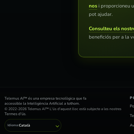
nos
i proporcioneu u
pot ajudar.
Consulteu els nostr
beneficiós per a la v
P
Telemus AI™ és una empresa tecnològica que fa
accessible la Intel·ligència Artificial a tothom.
Po
© 2022-2026 Telemus AI™ L'ús d'aquest lloc està subjecte a les nostres
Termes d'ús
.
Te
Av
Idioma:
Català