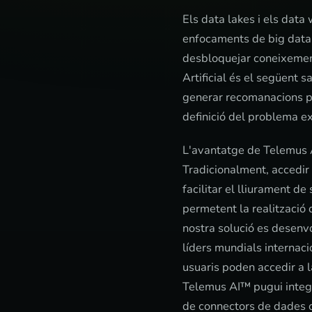
Els data lakes i els dat
enfocaments de big data s
desbloquejar coneixement
Artificial és el següent 
generar recomanacions pe
definició del problema e
L'avantatge de Telemus AI
Tradicionalment, accedir
facilitar el lliurament de
permetent la realització 
nostra solució es desenv
líders mundials internacio
usuaris poden accedir a la
Telemus AI™ pugui integra
de connectors de dades 