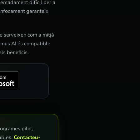
tremadament difícil per a
 enfocament garanteix
ue serveixen com a mitjà
lemus AI és compatible
ls beneficis.
rogrames pilot,
ables.
Contacteu-