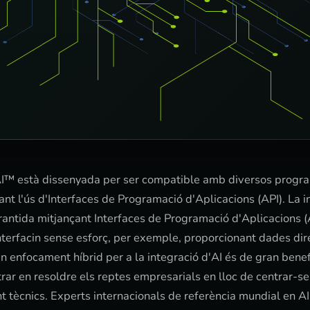
I™ està dissenyada per ser compatible amb diversos progra
ant l'ús d'Interfaces de Programació d'Aplicacions (API). La i
rantida mitjançant Interfaces de Programació d'Aplicacions (
nterfacin sense esforç, per exemple, proporcionant dades dir
n enfocament híbrid per a la integració d'AI és de gran benefi
ntrar en resoldre els reptes empresarials en lloc de centrar-s
 tècnics. Experts internacionals de referència mundial en A