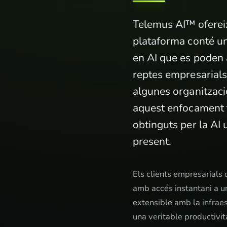
Telemus AI™ ofereix 
plataforma conté un
en AI que es poden 
reptes empresarials
algunes organitzaci
aquest enfocament t
obtinguts per la AI 
present.
Els clients empresarials 
amb accés instantani a u
extensible amb la infraes
una veritable productivit