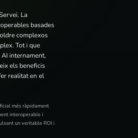
Servei. La
eroperables basades
esoldre complexos
lex. Tot i que
 AI internament,
ix els beneficis
r realitat en el
ificial més ràpidament
ent interoperable i
ulsant un veritable ROI i