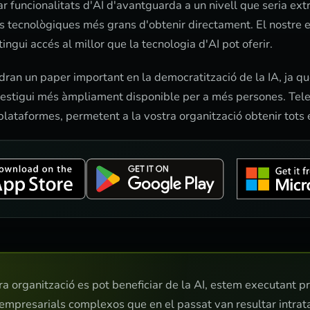
r funcionalitats d'AI d'avantguarda a un nivell que seria ex
 tecnològiques més grans d'obtenir directament. El nostre
ingui accés al millor que la tecnologia d'AI pot oferir.
ndran un paper important en la democratització de la IA, ja q
a estigui més àmpliament disponible per a més persones. Te
plataformes, permetent a la vostra organització obtenir tots e
tra organització es pot beneficiar de la AI, estem executant p
empresarials complexos que en el passat van resultar intrat