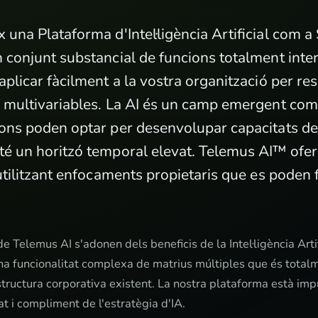
una Plataforma d'Intel·ligència Artificial com a 
 conjunt substancial de funcions totalment int
aplicar fàcilment a la vostra organització per r
 multivariables. La AI és un camp emergent comp
ons poden optar per desenvolupar capacitats de
é un horitzó temporal elevat. Telemus AI™ ofere
utilitzant enfocaments propietaris que es poden fe
de Telemus AI s'adonen dels beneficis de la Intel·ligència Art
na funcionalitat complexa de matrius múltiples que és totalm
tructura corporativa existent. La nostra plataforma està imp
at i compliment de l'estratègia d'IA.