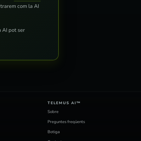
strarem com la AI
 AI pot ser
TELEMUS AI™
Sobre
Preguntes freqüents
Botiga