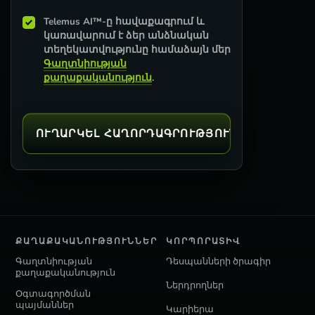
Telemus AI™-ը հավաքագրում և
կառավարում է ձեր անձնական
տեղեկատվությունը համաձայն մեր
Գաղտնիության
քաղաքականություն
.
ՔԱՂԱՔԱԿԱՆՈՒԹՅՈՒՆՆԵՐ
ԿՈՐՊՈՐԱՏԻՎ
Գաղտնիության
Դեսպանների ծրագիր
քաղաքականություն
Ներդրողներ
Օգտագործման
պայմաններ
Կարիերա