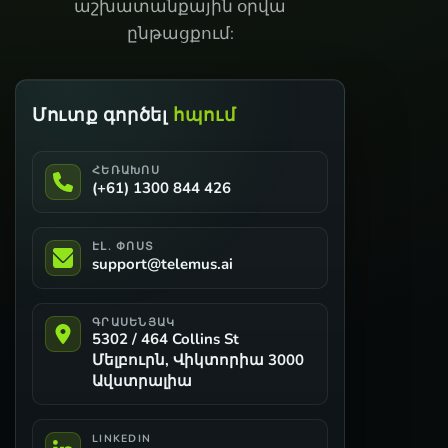
աշխատանքային օրվա
ընթացքում:
Մուտք գործել
հպում
ՀԵՌԱԽՈՍ
(+61) 1300 844 426
ԷԼ․ ՓՈՍՏ
support@telemus.ai
ԳՐԱՍԵՆՅԱԿ
5302 / 464 Collins St
Մելբուրն, Վիկտորիա 3000
Ավստրալիա
LINKEDIN