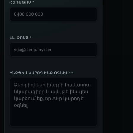
ՀԵՌԱԽՈՍ *
ԷԼ․ ՓՈՍՏ *
ԻՆՉՊԵՍ ԿԱՐՈՂ ԵՆՔ ՕԳՆԵԼ? *