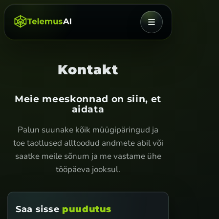
MENÜÜ
Kontakt
Meie meeskonnad on siin, et
aidata
Palun suunake kõik müügipäringud ja
toe taotlused alltoodud andmete abil või
saatke meile sõnum ja me vastame ühe
tööpäeva jooksul.
Saa sisse
puudutus