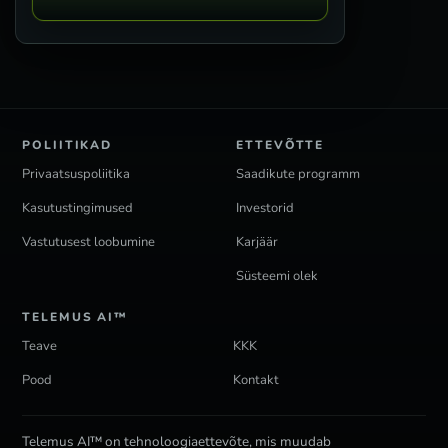
POLIITIKAD
ETTEVÕTTE
Privaatsuspoliitika
Saadikute programm
Kasutustingimused
Investorid
Vastutusest loobumine
Karjäär
Süsteemi olek
TELEMUS AI™
Teave
KKK
Pood
Kontakt
Telemus AI™ on tehnoloogiaettevõte, mis muudab