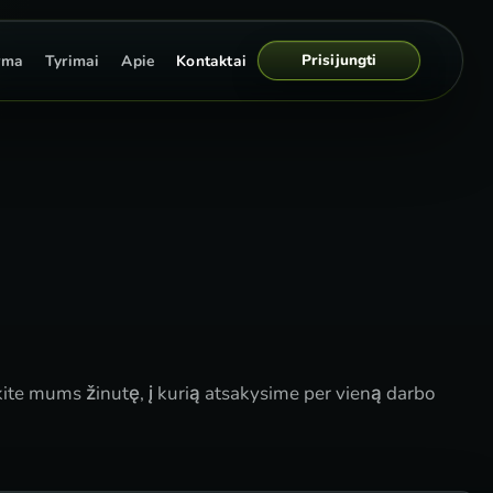
Prisijungti
rma
Tyrimai
Apie
Kontaktai
ite mums žinutę, į kurią atsakysime per vieną darbo