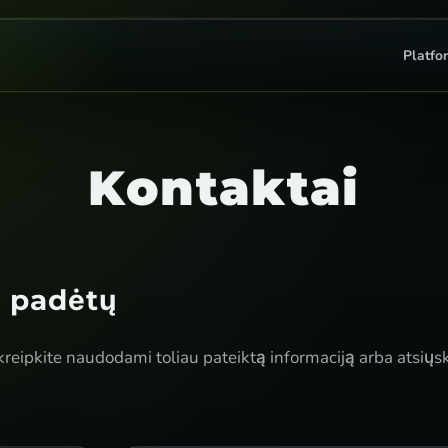
Platfo
Kontaktai
d padėtų
ipkite naudodami toliau pateiktą informaciją arba atsiųsk