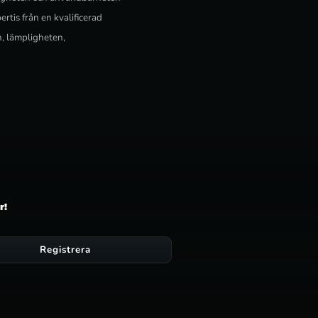
rtis från en kvalificerad
n, lämpligheten,
r!
Registrera