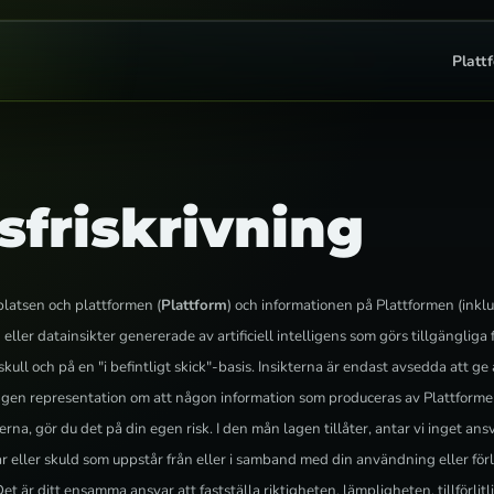
Platt
sfriskrivning
atsen och plattformen (
Plattform
) och informationen på Plattformen (inkl
ler datainsikter genererade av artificiell intelligens som görs tillgängliga f
kull och på en "i befintligt skick"-basis. Insikterna är endast avsedda att g
ingen representation om att någon information som produceras av Plattformen
rna, gör du det på din egen risk. I den mån lagen tillåter, antar vi inget ans
var eller skuld som uppstår från eller i samband med din användning eller för
Det är ditt ensamma ansvar att fastställa riktigheten, lämpligheten, tillförl