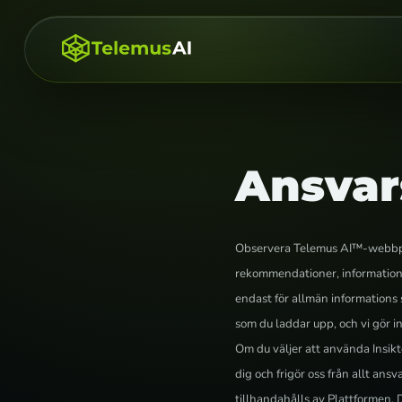
Ansvar
Observera Telemus AI™-webbpl
rekommendationer, information el
endast för allmän informations s
som du laddar upp, och vi gör 
Om du väljer att använda Insikte
dig och frigör oss från allt ans
tillhandahålls av Plattformen. 