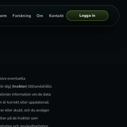
Logga in
form
Forskning
Om
Kontakt
usive eventuella
ör dig) (
Insikter
) tillhandahålls
e allmän information om de data
 är korrekt eller uppdaterad.
var eller skuld, och du avsäger
litan på de Insikter som
itligheten och användbarheten