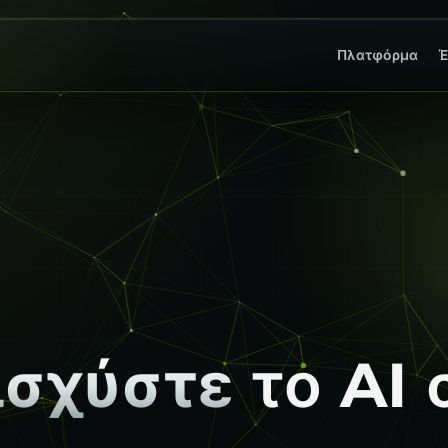
Πλατφόρμα
Έ
ισχύστε
το AI 