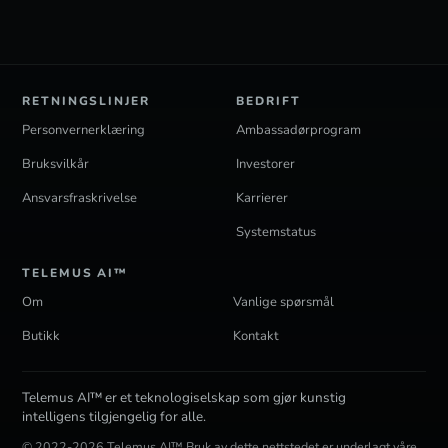
RETNINGSLINJER
BEDRIFT
Personvernerklæring
Ambassadørprogram
Bruksvilkår
Investorer
Ansvarsfraskrivelse
Karrierer
Systemstatus
TELEMUS AI™
Om
Vanlige spørsmål
Butikk
Kontakt
Telemus AI™ er et teknologiselskap som gjør kunstig
intelligens tilgjengelig for alle.
© 2022-2026 Telemus AI™ Bruk av dette nettstedet er underlagt våre