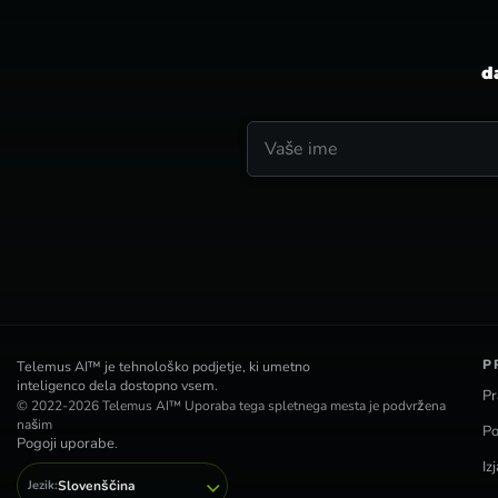
d
P
Telemus AI™ je tehnološko podjetje, ki umetno
inteligenco dela dostopno vsem.
Pr
© 2022-2026 Telemus AI™ Uporaba tega spletnega mesta je podvržena
našim
Po
Pogoji uporabe
.
Iz
Jezik:
Slovenščina