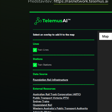
Predstavitev:
https://railnetwork.telemus.ai