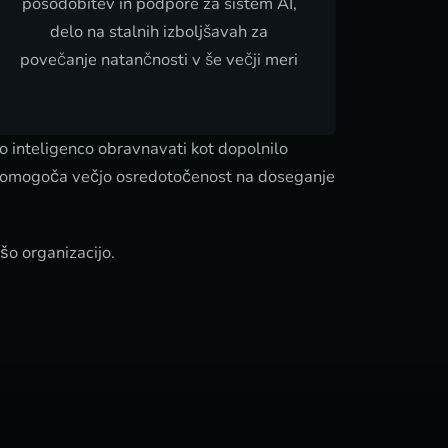
posodobitev in podpore za sistem AI,
delo na stalnih izboljšavah za
povečanje natančnosti v še večji meri
no inteligenco obravnavati kot dopolnilo
, ter omogoča večjo osredotočenost na doseganje
šo organizacijo.