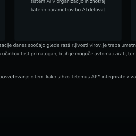
sistem AI v organizacijo in znotraj
katerih parametrov bo AI deloval
acije danes soočajo glede razširljivosti virov, je treba umet
eča učinkovitost pri nalogah, ki jih je mogoče avtomatizirati
 posvetovanje o tem, kako lahko Telemus AI™ integrirate v va