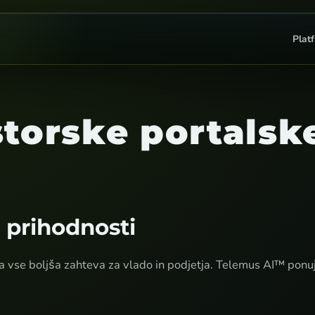
Plat
torske portalske
i prihodnosti
ja vse boljša zahteva za vlado in podjetja. Telemus AI™ ponuj