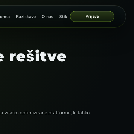
Prijava
forma
Raziskave
O nas
Stik
 rešitve
a visoko optimizirane platforme, ki lahko