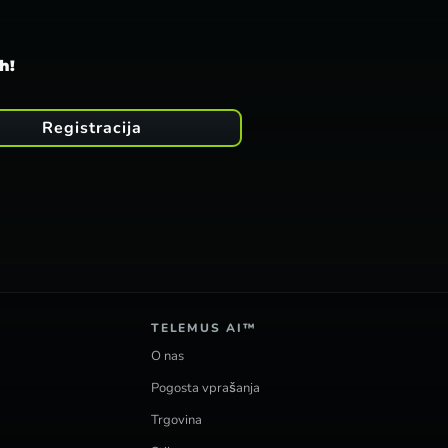
h!
Registracija
TELEMUS AI™
O nas
Pogosta vprašanja
Trgovina