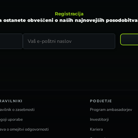
Registracija
a ostanete obveščeni o naših najnovejših posodobitva
RAVILNIKI
PODJETJE
avilnik o zasebnosti
Program ambasadorjev
goji uporabe
Investitorji
java o omejitvi odgovornosti
Kariera