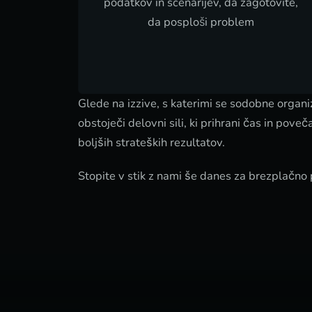
podatkov in scenarijev, da zagotovite,
da posploši problem
Glede na izzive, s katerimi se sodobne organiz
obstoječi delovni sili, ki prihrani čas in pov
boljših strateških rezultatov.
Stopite v stik z nami še danes za brezplačno