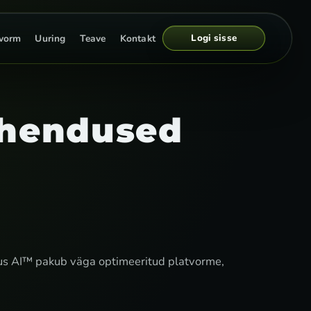
Logi sisse
tvorm
Uuring
Teave
Kontakt
ahendused
mus AI™ pakub väga optimeeritud platvorme,