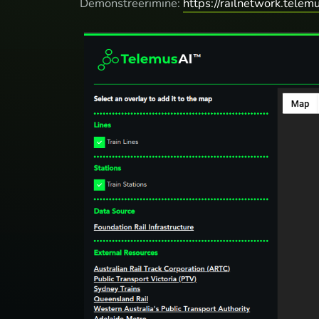
Demonstreerimine:
https://railnetwork.telemu