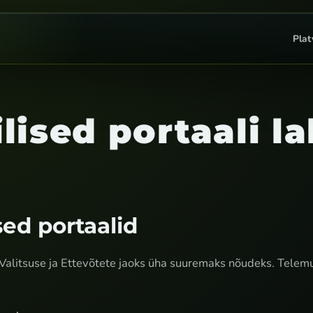
Pla
lised portaali l
ed portaalid
Valitsuse ja Ettevõtete jaoks üha suuremaks nõudeks. Tele