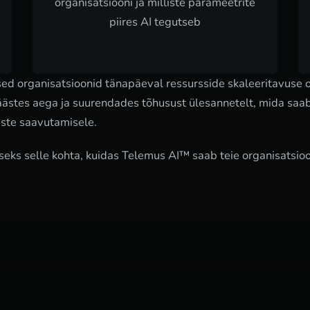
organisatsiooni ja milliste parameetrite
piires AI tegutseb
 organisatsioonid tänapäeval ressursside skaleeritavuse osas
äästes aega ja suurendades tõhusust ülesannetelt, mida sa
ste saavutamisele.
ks selle kohta, kuidas Telemus AI™ saab teie organisatsioon