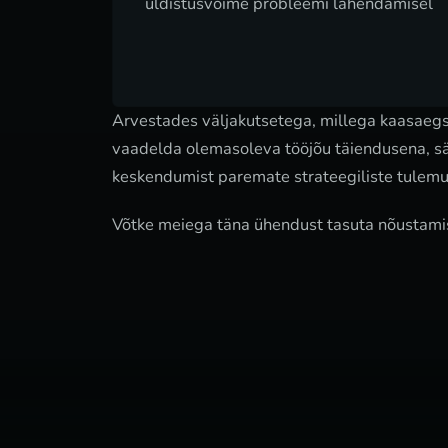
üldistusvõime probleemi lahendamisel
Arvestades väljakutsetega, millega kaasaegsed
vaadelda olemasoleva tööjõu täiendusena, s
keskendumist paremate strateegiliste tulemu
Võtke meiega täna ühendust tasuta nõustamise