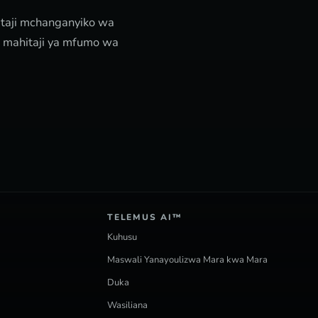
itaji mchanganyiko wa
a mahitaji ya mfumo wa
TELEMUS AI™
Kuhusu
Maswali Yanayoulizwa Mara kwa Mara
Duka
Wasiliana