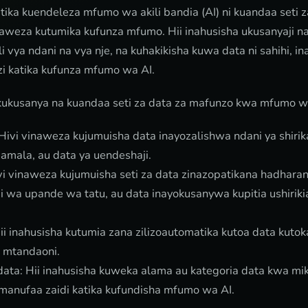
ika kuendeleza mfumo wa akili bandia (AI) ni kuandaa seti 
aweza kutumika kufunza mfumo. Hii inahusisha ukusanyaji n
 vya ndani na vya nje, na kuhakikisha kuwa data ni sahihi, 
i katika kufunza mfumo wa AI.
kukusanya na kuandaa seti za data za mafunzo kwa mfumo wa
Hivi vinaweza kujumuisha data inayozalishwa ndani ya shirik
amala, au data ya uendeshaji.
vi vinaweza kujumuisha seti za data zinazopatikana hadharan
 wa upande wa tatu, au data inayokusanywa kupitia ushiriki
i inahusisha kutumia zana zilizoautomatika kutoa data kutok
a mtandaoni.
ata: Hii inahusisha kuweka alama au kategoria data kwa mik
manufaa zaidi katika kufundisha mfumo wa AI.