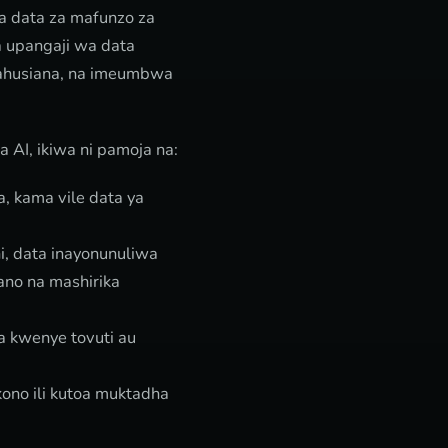
za data za mafunzo za
a upangaji wa data
inahusiana, na imeumbwa
 AI, ikiwa ni pamoja na:
a, kama vile data ya
i, data inayonunuliwa
ano na mashirika
a kwenye tovuti au
ono ili kutoa muktadha