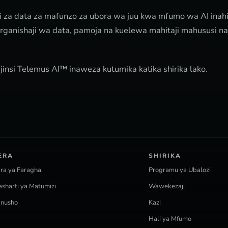
i za data za mafunzo za ubora wa juu kwa mfumo wa AI inah
organishaji wa data, pamoja na kuelewa mahitaji mahususi n
jinsi Telemus AI™ inaweza kutumika katika shirika lako.
ERA
SHIRIKA
ra ya Faragha
Programu ya Ubalozi
sharti ya Matumizi
Wawekezaji
anusho
Kazi
Hali ya Mfumo