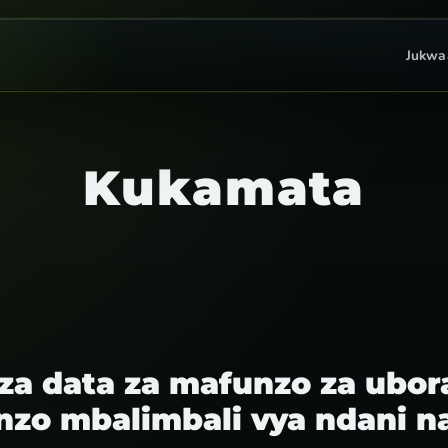
Jukwa
Kukamata
 za data za mafunzo za ubor
nzo mbalimbali vya ndani na