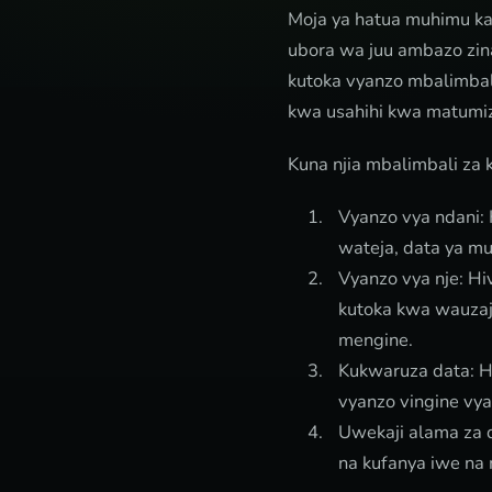
Moja ya hatua muhimu kat
ubora wa juu ambazo zin
kutoka vyanzo mbalimbali
kwa usahihi kwa matumiz
Kuna njia mbalimbali za 
Vyanzo vya ndani: 
wateja, data ya mu
Vyanzo vya nje: Hi
kutoka kwa wauzaji
mengine.
Kukwaruza data: Hi
vyanzo vingine vy
Uwekaji alama za d
na kufanya iwe na 