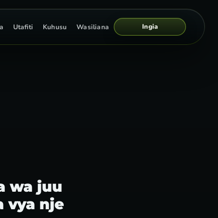
Ingia
a
Utafiti
Kuhusu
Wasiliana
a wa juu
 vya nje