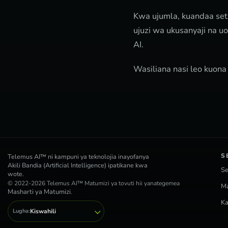
Kwa ujumla, kuandaa set
ujuzi wa ukusanyaji na u
AI.
Wasiliana nasi leo kuona 
S
Telemus AI™ ni kampuni ya teknolojia inayofanya
Akili Bandia (Artificial Intelligence) ipatikane kwa
Se
wote.
© 2022-2026 Telemus AI™ Matumizi ya tovuti hii yanategemea
Ma
Masharti ya Matumizi
.
K
Lugha:
Kiswahili