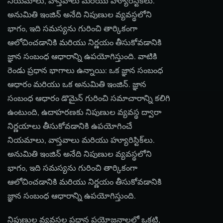
నియమాలు, వాస్తవాలు మరియు హ్యూరిస్టిక్‌లు.
అనుమితి ఇంజిన్ అనేది నిపుణుల వ్యవస్థలోని
భాగం, ఇది సమస్యను గురించి తార్కికంగా
ఆలోచించడానికి మరియు నిర్ణయం తీసుకోవడానికి
జ్ఞాన సంబంధ ఆధారాన్ని ఉపయోగిస్తుంది. వాటికి
రెండు ప్రధాన భాగాలు ఉన్నాయి: ఒక జ్ఞాన సంబంధ
ఆధారం మరియు ఒక అనుమితి ఇంజిన్. జ్ఞాన
సంబంధ ఆధారం డొమైన్ గురించి సమాచారాన్ని కలిగి
ఉంటుంది, ఉదాహరణకు నిపుణుల వ్యవస్థ ద్వారా
నిర్ణయాలు తీసుకోవడానికి ఉపయోగించే
నియమాలు, వాస్తవాలు మరియు హ్యూరిస్టిక్‌లు.
అనుమితి ఇంజిన్ అనేది నిపుణుల వ్యవస్థలోని
భాగం, ఇది సమస్యను గురించి తార్కికంగా
ఆలోచించడానికి మరియు నిర్ణయం తీసుకోవడానికి
జ్ఞాన సంబంధ ఆధారాన్ని ఉపయోగిస్తుంది.
నిపుణుల వ్యవస్థల ప్రధాన ప్రయోజనాలలో ఒకటి,