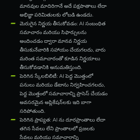
మానవుల మాదిరిగానే అదే పక్షపాతాలు లేదా
అభిజ్ఞా పరిమితులకు లోబడి ఉండదు.
మెరుగైన నిర్ణయ తీసుకోవడం: AI సంబంధిత
సమాచారం మరియు సిఫార్సులను
అందించడం ద్వారా మానవ నిర్ణయ
తీసుకునేవారికి సహాయం చేయగలదు, వారు
మరింత సమాచారంతో కూడిన నిర్ణయాలు
తీసుకోవడానికి అనుమతిస్తుంది.
పెరిగిన స్కేలబిలిటీ: AI పెద్ద మొత్తంలో
పనులు మరియు డేటాను నిర్వహించగలదు,
పెద్ద మొత్తంలో సమాచారాన్ని ప్రాసెస్ చేయడం
అవసరమైన అప్లికేషన్‌లకు ఇది బాగా
సరిపోతుంది.
పెరిగిన ప్రాప్యత: AI ను దూరప్రాంతాలు లేదా
తగిన సేవలు లేని ప్రాంతాలలో ప్రజలకు
సేవలు మరియు సమాచారాన్ని