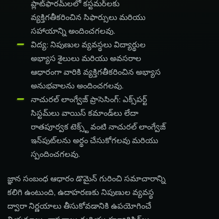
ప్లాట్‌ఫారమ్‌లలో కస్టమర్‌లకు
వ్యక్తిగతీకరించిన సిఫార్సులు మరియు
సహాయాన్ని అందించగలవు.
విద్య: నిపుణుల వ్యవస్థలు విద్యార్థుల
అభ్యాస శైలులు మరియు అవసరాల
ఆధారంగా వారికి వ్యక్తిగతీకరించిన అభ్యాస
అనుభవాలను అందించగలవు.
నాచురల్ లాంగ్వేజ్ ప్రాసెసింగ్: ఎక్స్‌పర్ట్
సిస్టమ్‌లు వాయిస్ కమాండ్‌లు లేదా
రాతపూర్వక టెక్స్ట్ వంటి నాచురల్ లాంగ్వేజ్
ఇన్‌పుట్‌లను అర్థం చేసుకోగలవు మరియు
స్పందించగలవు.
జ్ఞాన సంబంధ ఆధారం డొమైన్ గురించి సమాచారాన్ని
కలిగి ఉంటుంది, ఉదాహరణకు నిపుణుల వ్యవస్థ
ద్వారా నిర్ణయాలు తీసుకోవడానికి ఉపయోగించే