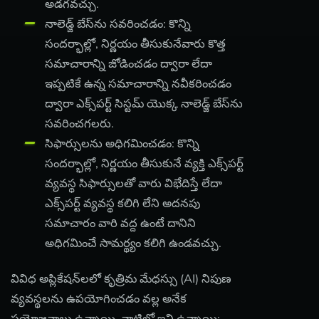
అడగవచ్చు.
నాలెడ్జ్ బేస్‌ను సవరించడం: కొన్ని
సందర్భాల్లో, నిర్ణయం తీసుకునేవారు కొత్త
సమాచారాన్ని జోడించడం ద్వారా లేదా
ఇప్పటికే ఉన్న సమాచారాన్ని నవీకరించడం
ద్వారా ఎక్స్‌పర్ట్ సిస్టమ్ యొక్క నాలెడ్జ్ బేస్‌ను
సవరించగలరు.
సిఫార్సులను అధిగమించడం: కొన్ని
సందర్భాల్లో, నిర్ణయం తీసుకునే వ్యక్తి ఎక్స్‌పర్ట్
వ్యవస్థ సిఫార్సులతో వారు విభేదిస్తే లేదా
ఎక్స్‌పర్ట్ వ్యవస్థ కలిగి లేని అదనపు
సమాచారం వారి వద్ద ఉంటే దానిని
అధిగమించే సామర్థ్యం కలిగి ఉండవచ్చు.
వివిధ అప్లికేషన్‌లలో కృత్రిమ మేధస్సు (AI) నిపుణ
వ్యవస్థలను ఉపయోగించడం వల్ల అనేక
ప్రయోజనాలు ఉన్నాయి, వాటిలో ఇవి ఉన్నాయి: