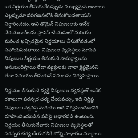
ఒక నిర్ణయం తీసుకునేటప్పుడు ముఖ్యమైన అంశాలు
ఎల్లప్పుడూ పరిగణనలోకి తీసుకోబడతాయని
నిర్ధారించడం. అవి డొమైన్ నిపుణులకు అనేక
వేరియబుల్‌లను ప్రాసెస్ చేయడంలో మరియు
మరింత ఖచ్చితమైన నిర్ణయాలు తీసుకోవడంలో
సహాయపడతాయి. నిపుణుల వ్యవస్థలు మానవ
నిపుణుల నిర్ణయం తీసుకునే సామర్థ్యాలను
అనుబంధిస్తాయి లేదా వ్యక్తులకు చాలా క్లిష్టమైనవి
లేదా సమయం తీసుకునే పనులను నిర్వహిస్తాయి.
నిర్ణయం తీసుకునే వ్యక్తి నిపుణుల వ్యవస్థతో అనేక
రకాలుగా పరస్పర చర్య చేయవచ్చు, ఇది నిర్దిష్ట
నిపుణుల వ్యవస్థ మరియు అది నిర్వహించడానికి
రూపొందించబడిన పనిపై ఆధారపడి ఉంటుంది.
నిర్ణయం తీసుకునేవారు నిపుణుల వ్యవస్థలతో
పరస్పర చర్య చేయగలిగే కొన్ని సాధారణ మార్గాలు: