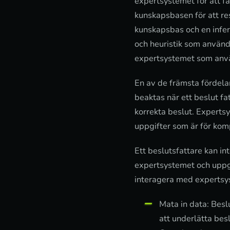
expertsystemet för att f
kunskapsbasen för att re
kunskapsbas och en infe
och heuristik som använd
expertsystemet som använ
En av de främsta fördela
beaktas när ett beslut f
korrekta beslut. Experts
uppgifter som är för komp
Ett beslutsfattare kan i
expertsystemet och uppgi
interagera med expertsy
Mata in data: Besl
att underlätta bes