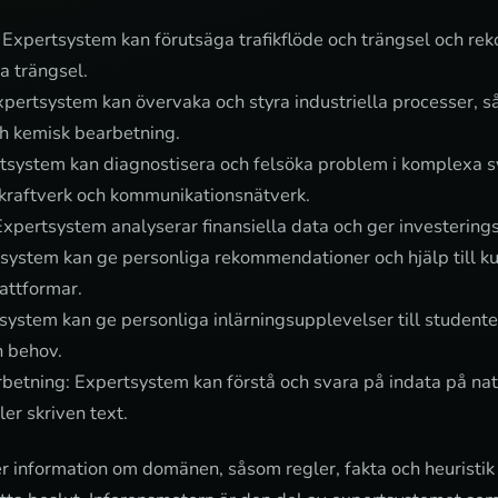
 Expertsystem kan förutsäga trafikflöde och trängsel och r
ka trängsel.
xpertsystem kan övervaka och styra industriella processer, så
ch kemisk bearbetning.
rtsystem kan diagnostisera och felsöka problem i komplexa 
 kraftverk och kommunikationsnätverk.
 Expertsystem analyserar finansiella data och ger investeri
system kan ge personliga rekommendationer och hjälp till k
attformar.
system kan ge personliga inlärningsupplevelser till student
h behov.
betning: Expertsystem kan förstå och svara på indata på nat
r skriven text.
r information om domänen, såsom regler, fakta och heuristi