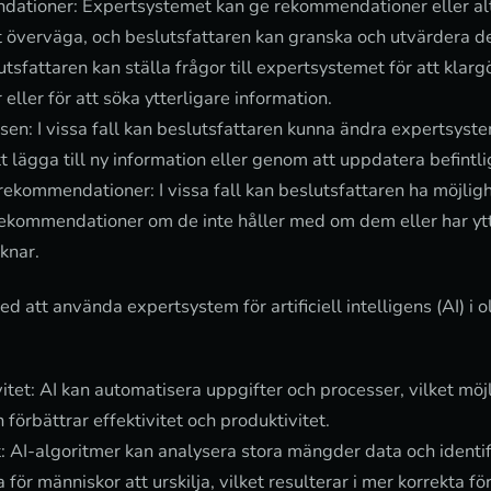
ationer: Expertsystemet kan ge rekommendationer eller alt
t överväga, och beslutsfattaren kan granska och utvärdera de
utsfattaren kan ställa frågor till expertsystemet för att klar
ller för att söka ytterligare information.
en: I vissa fall kan beslutsfattaren kunna ändra expertsyst
 lägga till ny information eller genom att uppdatera befintli
ekommendationer: I vissa fall kan beslutsfattaren ha möjligh
ekommendationer om de inte håller med om dem eller har ytt
knar.
ed att använda expertsystem för artificiell intelligens (AI) i o
vitet: AI kan automatisera uppgifter och processer, vilket mö
 förbättrar effektivitet och produktivitet.
 AI-algoritmer kan analysera stora mängder data och identif
för människor att urskilja, vilket resulterar i mer korrekta f