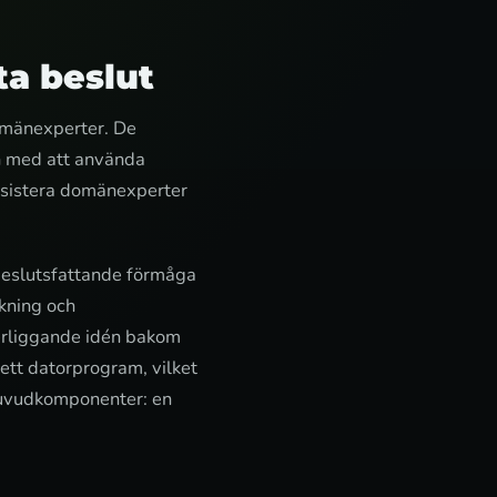
ta beslut
domänexperter. De
en med att använda
assistera domänexperter
beslutsfattande förmåga
akning och
derliggande idén bakom
ett datorprogram, vilket
huvudkomponenter: en