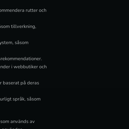
ekommendera rutter och
som tillverkning,
system, såsom
ngsrekommendationer.
under i webbutiker och
er baserat på deras
urligt språk, såsom
k som används av