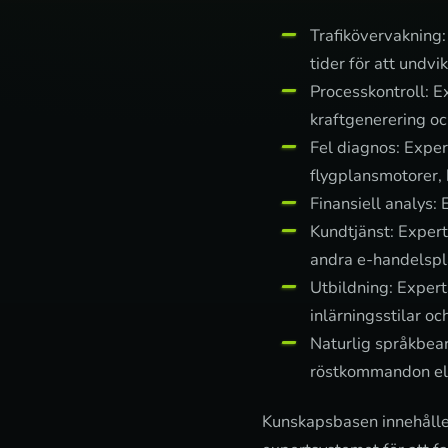
Trafikövervakning:
tider för att undvi
Processkontroll: E
kraftgenerering o
Fel diagnos: Expe
flygplansmotorer,
Finansiell analys:
Kundtjänst: Expert
andra e-handelspl
Utbildning: Expert
inlärningsstilar oc
Naturlig språkbear
röstkommandon elle
Kunskapsbasen innehålle