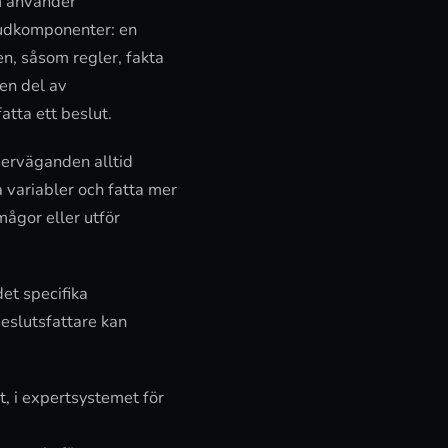
m använder
uvudkomponenter: en
, såsom regler, fakta
en del av
tta ett beslut.
verväganden alltid
 variabler och fatta mer
ågor eller utför
et specifika
beslutsfattare kan
t, i expertsystemet för