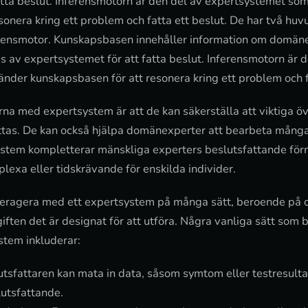
atta beslut. Inferensmotorn är den del av expertsystemet so
sonera kring ett problem och fatta ett beslut. De har två h
rensmotor. Kunskapsbasen innehåller information om domänen
s av expertsystemet för att fatta beslut. Inferensmotorn är d
der kunskapsbasen för att resonera kring ett problem och fa
rna med expertsystem är att de kan säkerställa att viktiga ö
attas. De kan också hjälpa domänexperter att bearbeta många
ystem kompletterar mänskliga experters beslutsfattande förm
lexa eller tidskrävande för enskilda individer.
nteragera med ett expertsystem på många sätt, beroende på d
ften det är designat för att utföra. Några vanliga sätt som 
stem inkluderar:
utsfattaren kan mata in data, såsom symtom eller testresulta
lutsfattande.