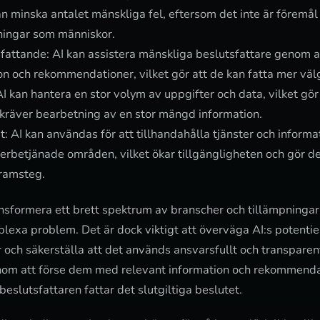
an minska antalet mänskliga fel, eftersom det inte är föremål
ningar som människor.
sfattande: AI kan assistera mänskliga beslutsfattare genom 
on och rekommendationer, vilket gör att de kan fatta mer vä
I kan hantera en stor volym av uppgifter och data, vilket gö
kräver bearbetning av en stor mängd information.
: AI kan användas för att tillhandahålla tjänster och informat
erbetjänade områden, vilket ökar tillgängligheten och gör de
framsteg.
ansformera ett brett spektrum av branscher och tillämpningar
lexa problem. Det är dock viktigt att överväga AI:s potentie
r och säkerställa att det används ansvarsfullt och transparen
nom att förse dem med relevant information och rekommendat
beslutsfattaren fattar det slutgiltiga beslutet.