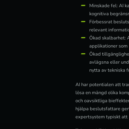
Minskade fel: AI k
kognitiva begräns
Förbessrat beslut
relevant informati
Ökad skalbarhet: A
applikationer som 
Ökad tillgänglighet
avlägsna eller und
nytta av tekniska 
AI har potentialen att tr
lösa en mängd olika komp
och oavsiktliga bieffekte
hjälpa beslutsfattare ge
expertsystem typiskt att 