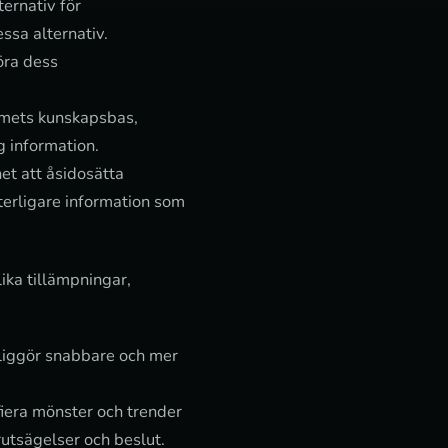
ernativ för
ssa alternativ.
göra dess
emets kunskapsbas,
g information.
et att åsidosätta
erligare information som
lika tillämpningar,
jliggör snabbare och mer
iera mönster och trender
örutsägelser och beslut.