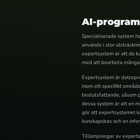
AI-programv
Specialiserade system ha
används i stor utsträckn
expertsystem är att de k
med att bearbeta många 
Expertsystem är datorpr
inom ett specifikt områd
beslutsfattande, såsom p
dessa system är att en m
gör att expertsystemet 
kunskapsbas och en infe
Tillämpningar av experts