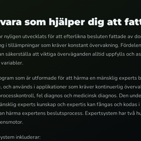
ara som hjälper dig att fat
r nyligen utvecklats för att efterlikna besluten fattade av 
ing i tillämpningar som kräver konstant övervakning. Fördel
an säkerställa att viktiga överväganden alltid uppfylls och 
variabler.
ogram som är utformade för att härma en mänsklig experts 
e, och används i applikationer som kräver kontinuerlig överv
rocesskontroll, fel diagnos och medicinsk diagnos. Den un
änsklig experts kunskap och expertis kan fångas och kodas i 
kan härma expertens beslutsprocess. Expertsystem har två 
rensmotor.
ystem inkluderar: