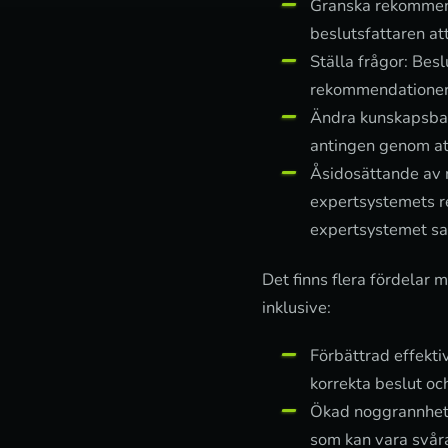
Granska rekommend
beslutsfattaren at
Ställa frågor: Besl
rekommendationer e
Ändra kunskapsbas
antingen genom att
Åsidosättande av r
expertsystemets r
expertsystemet sa
Det finns flera fördelar m
inklusive:
Förbättrad effekti
korrekta beslut och
Ökad noggrannhet:
som kan vara svåra 