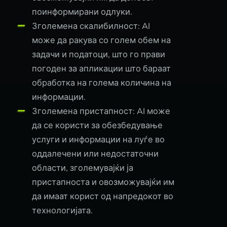
поинформирани одлуки.
Зголемена скалибилност: AI
може да ракува со голем обем на
задачи и податоци, што го прави
погоден за апликации што бараат
обработка на голема количина на
информации.
Зголемена пристапност: AI може
да се користи за обезбедување
услуги и информации на луѓе во
оддалечени или недостаточни
области, зголемувајќи ја
пристапноста и овозможувајќи им
да имаат корист од напредокот во
технологијата.