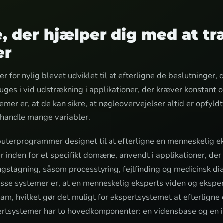
, der hjælper dig med at tr
er
 for nylig blevet udviklet til at efterligne de beslutninger, 
es i vid udstrækning i applikationer, der kræver konstant 
mer er, at de kan sikre, at nøgleovervejelser altid er opfyldt
handle mange variabler.
uterprogrammer designet til at efterligne en menneskelig e
 inden for et specifikt domæne, anvendt i applikationer, der
gstagning, såsom processtyring, fejlfinding og medicinsk d
sse systemer er, at en menneskelig eksperts viden og eksper
am, hvilket gør det muligt for ekspertsystemet at efterligne
ertsystemer har to hovedkomponenter: en vidensbase og en 