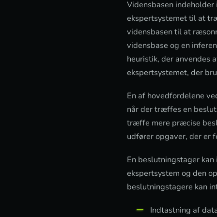
Vidensbasen indeholder i
ekspertsystemet til at t
vidensbasen til at ræson
vidensbase og en infere
heuristik, der anvendes a
ekspertsystemet, der bru
En af hovedfordelene ved 
når der træffes en besl
træffe mere præcise besl
udfører opgaver, der er 
En beslutningstager kan
ekspertsystem og den opg
beslutningstagere kan i
Indtastning af dat