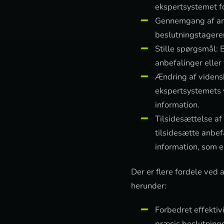
ekspertsystemet fo
Gennemgang af anb
beslutningstagere
Stille spørgsmål: 
anbefalinger eller 
Ændring af vidensb
ekspertsystemets v
information.
Tilsidesættelse af
tilsidesætte anbef
information, som e
Der er flere fordele ved a
herunder:
Forbedret effektiv
præcis beslutnings