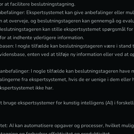
r at facilitere beslutningstagning.
efalinger: Ekspertsystemet kan give anbefalinger eller mul
n at overveje, og beslutningstageren kan gennemgå og evalu
Beslutningstageren kan stille ekspertsystemet spørgsmål for
for at indhente yderligere information.
asen: I nogle tilfælde kan beslutningstageren være i stand t
idensbase, enten ved at tilføje ny information eller ved at 
 anbefalinger: I nogle tilfælde kan beslutningstageren have 
alingerne fra ekspertsystemet, hvis de er uenige i dem eller 
kspertsystemet ikke har.
t bruge ekspertsystemer for kunstig intelligens (AI) i forskell
itet: AI kan automatisere opgaver og processer, hvilket muli
tagning og forbedrer effektivitet og produktivitet.