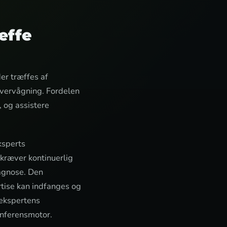
æffe
der træffes af
overvågning. Fordelen
, og assistere
ksperts
 kræver kontinuerlig
iagnose. Den
tise kan indfanges og
 ekspertens
inferensmotor.