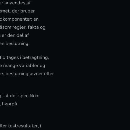
er anvendes af
temet, der bruger
vedkomponenter: en
åsom regler, fakta og
 er den del af
en beslutning.
id tages i betragtning,
e mange variabler og
rs beslutningsevner eller
 af det specifikke
, hvorpå
er testresultater, i