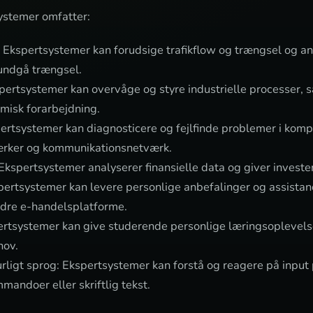
ystemer omfatter:
 Ekspertsystemer kan forudsige trafikflow og trængsel og an
 undgå trængsel.
pertsystemer kan overvåge og styre industrielle processer, s
misk forarbejdning.
pertsystemer kan diagnosticere og fejlfinde problemer i kom
værker og kommunikationsnetværk.
 Ekspertsystemer analyserer finansielle data og giver investe
ertsystemer kan levere personlige anbefalinger og assistance
dre e-handelsplatforme.
rtsystemer kan give studerende personlige læringsoplevels
hov.
rligt sprog: Ekspertsystemer kan forstå og reagere på input 
ndoer eller skriftlig tekst.