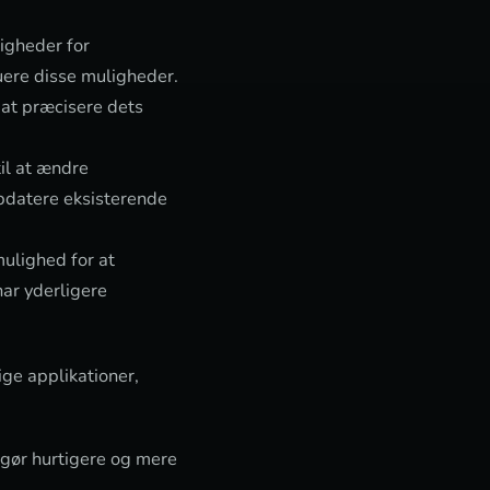
igheder for
ere disse muligheder.
 at præcisere dets
il at ændre
opdatere eksisterende
mulighed for at
har yderligere
ige applikationer,
ggør hurtigere og mere