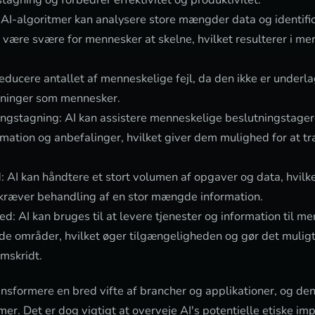
 AI-algoritmer kan analysere store mængder data og identifi
 være svære for mennesker at skelne, hvilket resulterer i me
 reducere antallet af menneskelige fejl, da den ikke er underl
sninger som mennesker.
ingstagning: AI kan assistere menneskelige beslutningstage
mation og anbefalinger, hvilket giver dem mulighed for at t
 AI kan håndtere et stort volumen af opgaver og data, hvilke
 kræver behandling af en stor mængde information.
d: AI kan bruges til at levere tjenester og information til me
de områder, hvilket øger tilgængeligheden og gør det muligt
emskridt.
ransformere en bred vifte af brancher og applikationer, og den
. Det er dog vigtigt at overveje AI's potentielle etiske imp