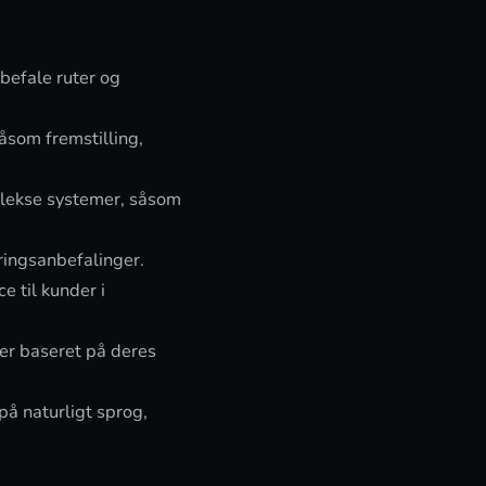
befale ruter og
åsom fremstilling,
plekse systemer, såsom
ringsanbefalinger.
 til kunder i
er baseret på deres
på naturligt sprog,