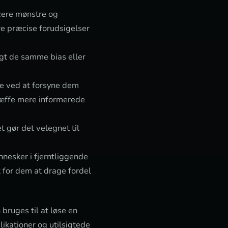
cere mønstre og
re præcise forudsigelser
agt de samme bias eller
re ved at forsyne dem
ræffe mere informerede
t gør det velegnet til
nnesker i fjerntliggende
 for dem at drage fordel
 bruges til at løse en
likationer og utilsigtede