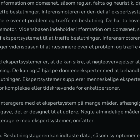
nformation om domænet, såsom regler, fakta og heuristik, d
ræffe beslutninger. Inferensmotoren er den del af ekspertsys
nere over et problem og træffe en beslutning. De har to ho
nsmotor. Vidensbasen indeholder information om domænet, s
f ekspertsystemet til at træffe beslutninger. Inferensmotoren
ger vidensbasen til at ræsonnere over et problem og træffe 
ekspertsystemer er, at de kan sikre, at nøgleovervejelser alt
utning. De kan også hjælpe domæneeksperter med at behandl
utninger. Ekspertsystemer supplerer menneskelige eksperte
for komplekse eller tidskrævende for enkeltpersoner.
 interagere med et ekspertsystem på mange måder, afhængigt
ave, det er designet til at udføre. Nogle almindelige måder
nteragere med ekspertsystemer, omfatter:
a: Beslutningstageren kan indtaste data, såsom symptomer ell