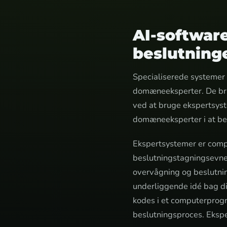
AI-software
beslutning
Specialiserede systemer er
domæneeksperter. De brug
ved at bruge ekspertsyste
domæneeksperter i at be
Ekspertsystemer er comp
beslutningstagningsevner
overvågning og beslutnin
underliggende idé bag di
kodes i et computerprogr
beslutningsproces. Eksp