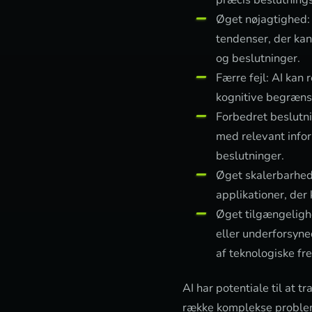
Øget nøjagtighed:
tendenser, der kan
og beslutninger.
Færre fejl: AI kan
kognitive begræn
Forbedret beslutn
med relevant infor
beslutninger.
Øget skalerbarhed:
applikationer, der
Øget tilgængelighe
eller underforsyne
af teknologiske fr
AI har potentiale til at t
række komplekse problemer