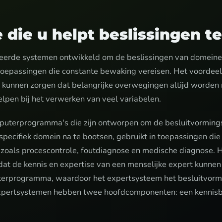
 die u helpt beslissingen 
iseerde systemen ontwikkeld om de beslissingen van domeine
toepassingen die constante bewaking vereisen. Het voordeel
e kunnen zorgen dat belangrijke overwegingen altijd worden
pen bij het verwerken van veel variabelen.
puterprogramma's die zijn ontworpen om de besluitvorming
 specifiek domein na te bootsen, gebruikt in toepassingen die
 zoals procescontrole, foutdiagnose en medische diagnose. 
dat de kennis en expertise van een menselijke expert kunne
terprogramma, waardoor het expertsysteem het besluitvorm
Expertsystemen hebben twee hoofdcomponenten: een kennisb