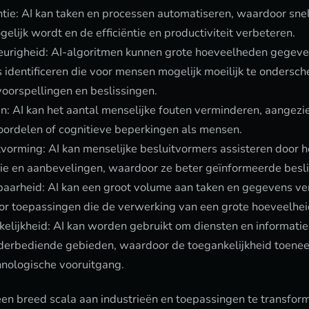
ntie: AI kan taken en processen automatiseren, waardoor sn
elijk wordt en de efficiëntie en productiviteit verbeteren.
righeid: AI-algoritmen kunnen grote hoeveelheden gegeve
 identificeren die voor mensen mogelijk moeilijk te ondersche
oorspellingen en beslissingen.
: AI kan het aantal menselijke fouten verminderen, aangezie
oordelen of cognitieve beperkingen als mensen.
vorming: AI kan menselijke besluitvormers assisteren door h
tie en aanbevelingen, waardoor ze beter geïnformeerde bes
aarheid: AI kan een groot volume aan taken en gegevens v
oor toepassingen die de verwerking van een grote hoeveelhei
elijkheid: AI kan worden gebruikt om diensten en informati
nderbediende gebieden, waardoor de toegankelijkheid toenee
hnologische vooruitgang.
een breed scala aan industrieën en toepassingen te transfor