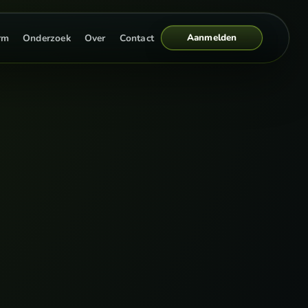
Aanmelden
rm
Onderzoek
Over
Contact
n