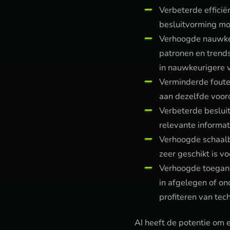
Verbeterde efficië
besluitvorming mog
Verhoogde nauwkeu
patronen en trends
in nauwkeurigere v
Verminderde fouten
aan dezelfde voor
Verbeterde besluit
relevante informa
Verhoogde schaalb
zeer geschikt is v
Verhoogde toegank
in afgelegen of o
profiteren van tec
AI heeft de potentie om 