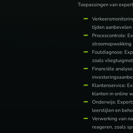
Toepassingen van expert
Verkeersmonitorin
tijden aanbevelen 
Procescontrole: Ex
stroomopwekking 
Foutdiagnose: Exp
zoals vliegtuigmo
Financiële analys
investeringsaanbe
Klantenservice: E
klanten in online
Onderwijs: Expert
leerstijlen en beho
Verwerking van nat
reageren, zoals s