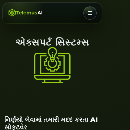
મેનૂ
એક્સપર્ટ સિસ્ટમ્સ
નિર્ણયો લેવામાં તમારી મદદ કરતા AI
સોફ્ટવેર