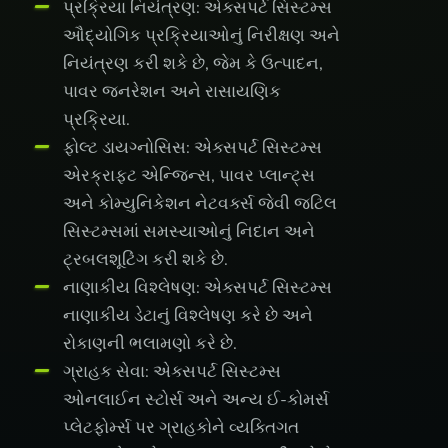
પ્રક્રિયા નિયંત્રણ: એક્સપર્ટ સિસ્ટમ્સ
ઔદ્યોગિક પ્રક્રિયાઓનું નિરીક્ષણ અને
નિયંત્રણ કરી શકે છે, જેમ કે ઉત્પાદન,
પાવર જનરેશન અને રાસાયણિક
પ્રક્રિયા.
ફોલ્ટ ડાયગ્નોસિસ: એક્સપર્ટ સિસ્ટમ્સ
એરક્રાફ્ટ એન્જિન્સ, પાવર પ્લાન્ટ્સ
અને કોમ્યુનિકેશન નેટવર્ક્સ જેવી જટિલ
સિસ્ટમ્સમાં સમસ્યાઓનું નિદાન અને
ટ્રબલશૂટિંગ કરી શકે છે.
નાણાકીય વિશ્લેષણ: એક્સપર્ટ સિસ્ટમ્સ
નાણાકીય ડેટાનું વિશ્લેષણ કરે છે અને
રોકાણની ભલામણો કરે છે.
ગ્રાહક સેવા: એક્સપર્ટ સિસ્ટમ્સ
ઓનલાઈન સ્ટોર્સ અને અન્ય ઈ-કોમર્સ
પ્લેટફોર્મ્સ પર ગ્રાહકોને વ્યક્તિગત