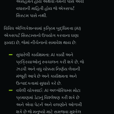
અસહમત હોય અથવા તેમની પાસે એવી
વધારાની માહિતી હોય જે એક્સપર્ટ
સિસ્ટમ પાસે નથી.
વિવિધ એપ્લિકેશન્સમાં કૃત્રિમ બુદ્ધિમત્તા (AI)
એક્સપર્ટ સિસ્ટમ્સનો ઉપયોગ કરવાના ઘણા
ફાયદા છે, જેમાં નીચેનાનો સમાવેશ થાય છે:
સુધારેલી કાર્યક્ષમતા: AI કાર્યો અને
પ્રક્રિયાઓનું સ્વચાલન કરી શકે છે, જે
ઝડપી અને વધુ ચોક્કસ નિર્ણય લેવાની
મંજૂરી આપે છે અને કાર્યક્ષમતા અને
ઉત્પાદકતામાં સુધારો કરે છે.
વધેલી ચોક્સાઈ: AI અલ્ગોરિધમ્સ મોટા
પ્રમાણમાં ડેટાનું વિશ્લેષણ કરી શકે છે
અને એવા પેટર્ન અને વલણોને ઓળખી
શકે છે જે મનુષ્યો માટે સમજવા મુશ્કેલ