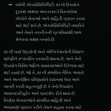
વધેલી ઍક્સેસિબિલિટી: AI નો ઉપયોગ
દૂરસ્થ અથવા અનડરસર્વ્ડ વિસ્તારોમાં
લોકોને સેવાઓ અને માહિતી પ્રદાન કરવા
માટે થઈ શકે છે, ઍક્સેસિબિલિટી વધારીને
અને તેમને તકનીકની પ્રગતિમાંથી લાભ
મેળવવા સક્ષમ બનાવે છે.
AI ની પાસે ઉદ્યોગો અને એપ્લિકેશનોની વિશાળ
શ્રેણીને રૂપાંતરિત કરવાની ક્ષમતા છે, અને તેનો
ઉપયોગ વિવિધ જટિલ સમસ્યાઓને ઉકેલવા માટે
થઈ રહ્યો છે. જો કે, AI ની સંભવિત નૈતિક અસરો
અને અનપેક્ષિત પરિણામોને ધ્યાનમાં લેવા અને
ખાતરી કરવી મહત્વપૂર્ણ છે કે તેનો ઉપયોગ
જવાબદારીપૂર્વક અને પારદર્શક રીતે થાય છે.
નિર્ણય લેનારાઓને સંબંધિત માહિતી અને
ભલામણો પ્રદાન કરીને તેમને સહાય કરવા માટે