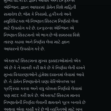
મુખ્ય ઘટકો છે: જ્ઞાન આધાર અને ઇન્ફરન્સ
એન્જિન. જ્ઞાન આધારમાં ડોમેન વિશે માહિતી
સમાવેલ છે, જેમ કે નિયમો, હકીકતો અને
હ્યુરિસ્ટિક્સ જે નિષ્ણાત સિસ્ટમ નિર્ણયો લેવા
માટે ઉપયોગ કરે છે. ઇન્ફરન્સ એન્જિન એ
નિષ્ણાત સિસ્ટમનો એ ભાગ છે જે સમસ્યા વિશે
તારણ કાઢવા અને નિર્ણય લેવા માટે જ્ઞાન
આધારનો ઉપયોગ કરે છે.
એક્સપર્ટ સિસ્ટમના મુખ્ય ફાયદાઓમાંનો એક
એ છે કે તે ખાતરી કરી શકે છે કે નિર્ણય લેતી વખતે
મુખ્ય વિચારણાઓને હંમેશા ધ્યાનમાં લેવામાં આવે
છે. તે ડોમેન નિષ્ણાતોને ઘણા વેરિએબલ્સ પર
પ્રક્રિયા કરવા અને વધુ ચોક્કસ નિર્ણયો લેવામાં
પણ મદદ કરી શકે છે. એક્સપર્ટ સિસ્ટમ માનવ
નિષ્ણાતોની નિર્ણય લેવાની ક્ષમતાને પૂરક બનાવે છે
અથવા એવા કાર્યો કરે છે જે વ્યક્તિઓ માટે ખૂબ