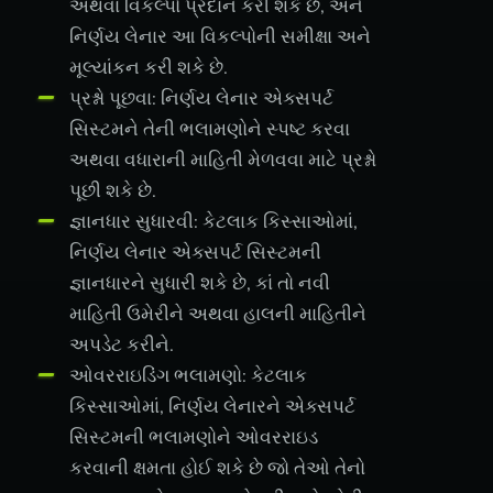
અથવા વિકલ્પો પ્રદાન કરી શકે છે, અને
નિર્ણય લેનાર આ વિકલ્પોની સમીક્ષા અને
મૂલ્યાંકન કરી શકે છે.
પ્રશ્નો પૂછવા: નિર્ણય લેનાર એક્સપર્ટ
સિસ્ટમને તેની ભલામણોને સ્પષ્ટ કરવા
અથવા વધારાની માહિતી મેળવવા માટે પ્રશ્નો
પૂછી શકે છે.
જ્ઞાનધાર સુધારવી: કેટલાક કિસ્સાઓમાં,
નિર્ણય લેનાર એક્સપર્ટ સિસ્ટમની
જ્ઞાનધારને સુધારી શકે છે, કાં તો નવી
માહિતી ઉમેરીને અથવા હાલની માહિતીને
અપડેટ કરીને.
ઓવરરાઇડિંગ ભલામણો: કેટલાક
કિસ્સાઓમાં, નિર્ણય લેનારને એક્સપર્ટ
સિસ્ટમની ભલામણોને ઓવરરાઇડ
કરવાની ક્ષમતા હોઈ શકે છે જો તેઓ તેનો