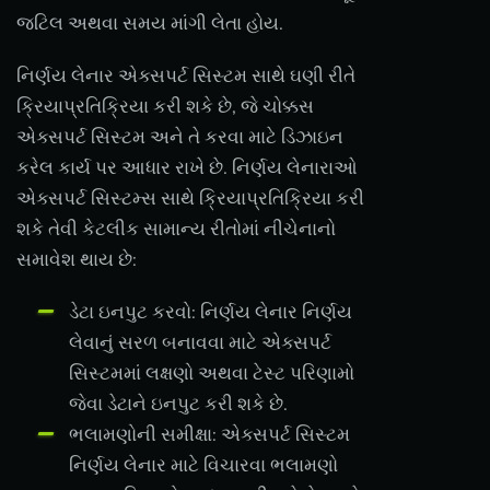
જટિલ અથવા સમય માંગી લેતા હોય.
નિર્ણય લેનાર એક્સપર્ટ સિસ્ટમ સાથે ઘણી રીતે
ક્રિયાપ્રતિક્રિયા કરી શકે છે, જે ચોક્કસ
એક્સપર્ટ સિસ્ટમ અને તે કરવા માટે ડિઝાઇન
કરેલ કાર્ય પર આધાર રાખે છે. નિર્ણય લેનારાઓ
એક્સપર્ટ સિસ્ટમ્સ સાથે ક્રિયાપ્રતિક્રિયા કરી
શકે તેવી કેટલીક સામાન્ય રીતોમાં નીચેનાનો
સમાવેશ થાય છે:
ડેટા ઇનપુટ કરવો: નિર્ણય લેનાર નિર્ણય
લેવાનું સરળ બનાવવા માટે એક્સપર્ટ
સિસ્ટમમાં લક્ષણો અથવા ટેસ્ટ પરિણામો
જેવા ડેટાને ઇનપુટ કરી શકે છે.
ભલામણોની સમીક્ષા: એક્સપર્ટ સિસ્ટમ
નિર્ણય લેનાર માટે વિચારવા ભલામણો