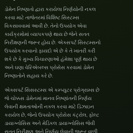
ડોમેન નિષ્ણાતો દ્વારા કરાયેલા નિર્ણયોની નકલ
કરવા માટે તાજેતરમાં વિશિષ્ટ સિસ્ટમ્સ
વિકસાવવામાં આવી છે. તેનો ઉપયોગ એવા
કાર્યક્રમોમાં વ્યાપકપણે થાય છે જેને સતત
નિરીક્ષણની જરૂર હોય છે. એક્સપર્ટ સિસ્ટમ્સનો
ઉપયોગ કરવાનો ફાયદો એ છે કે તે ખાતરી કરી
શકે છે કે મુખ્ય વિચારણાઓ હંમેશા પૂર્ણ થાય છે
અને ઘણા વેરિએબલ્સ પ્રોસેસ કરવામાં ડોમેન
નિષ્ણાતોને સહાય કરે છે.
એક્સપર્ટ સિસસ્ટમ્સ એ કમ્પ્યુટર પ્રોગ્રામ્સ છે
જે ચોક્કસ ડોમેનમાં માનવ નિષ્ણાંતની નિર્ણય
લેવાની ક્ષમતાઓની નકલ કરવા માટે ડિઝાઇન
કરાયેલ છે, જેનો ઉપયોગ પ્રોસેસ કંટ્રોલ, ફોલ્ટ
ડાયાગ્નોસિસ અને મેડિકલ ડાયાગ્નોસિસ જેવી
સતત નિરીક્ષણ અને નિર્ણય લેવાની જરૂર વાળી