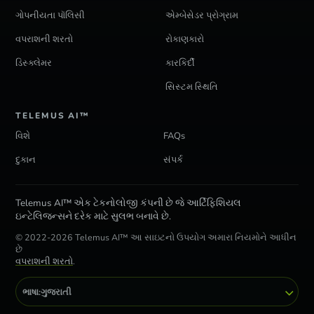
ગોપનીયતા પૉલિસી
એમ્બેસેડર પ્રોગ્રામ
વપરાશની શરતો
રોકાણકારો
ડિસ્ક્લેમર
કારકિર્દી
સિસ્ટમ સ્થિતિ
TELEMUS AI™
વિશે
FAQs
દુકાન
સંપર્ક
Telemus AI™ એક ટેકનોલોજી કંપની છે જે આર્ટિફિશિયલ
ઇન્ટેલિજન્સને દરેક માટે સુલભ બનાવે છે.
© 2022-2026 Telemus AI™ આ સાઇટનો ઉપયોગ અમારા નિયમોને આધીન
છે
વપરાશની શરતો
.
ભાષા:
ગુજરાતી