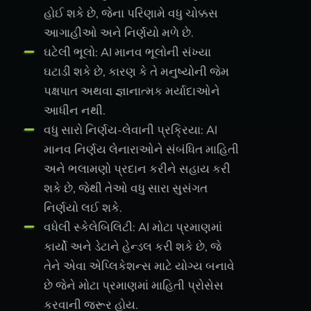
હોઈ શકે છે, જેના પરિણામે વધુ ચોક્કસ
આગાહીઓ અને નિર્ણયો મળે છે.
ઘટેલી ભૂલો: AI માનવ ભૂલોની સંખ્યા
ઘટાડી શકે છે, કારણ કે તે મનુષ્યોની જેમ
પક્ષપાત અથવા જ્ઞાનાત્મક મર્યાદાઓને
આધીન નથી.
વધુ સારો નિર્ણય-લેવાની પ્રક્રિયા: AI
માનવ નિર્ણય લેનારાઓને સંબંધિત માહિતી
અને ભલામણો પ્રદાન કરીને સહાય કરી
શકે છે, જેથી તેઓ વધુ સારા સુસંગત
નિર્ણયો લઈ શકે.
વધેલી સ્કેલેબિલિટી: AI મોટા પ્રમાણમાં
કાર્યો અને ડેટાને હેન્ડલ કરી શકે છે, જે
તેને એવા એપ્લિકેશન્સ માટે યોગ્ય બનાવે
છે જેને મોટા પ્રમાણમાં માહિતી પ્રોસેસ
કરવાની જરૂર હોય.