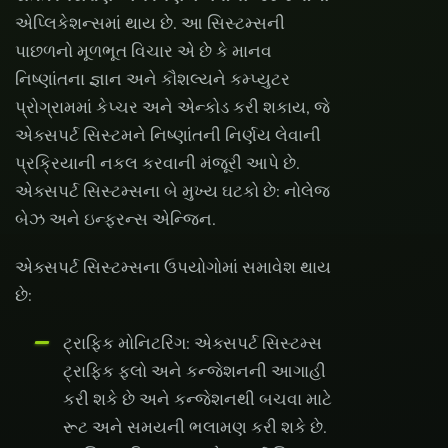
એપ્લિકેશન્સમાં થાય છે. આ સિસ્ટમ્સની
પાછળનો મૂળભૂત વિચાર એ છે કે માનવ
નિષ્ણાંતના જ્ઞાન અને કૌશલ્યને કમ્પ્યુટર
પ્રોગ્રામમાં કેપ્ચર અને એન્કોડ કરી શકાય, જે
એક્સપર્ટ સિસ્ટમને નિષ્ણાંતની નિર્ણય લેવાની
પ્રક્રિયાની નકલ કરવાની મંજૂરી આપે છે.
એક્સપર્ટ સિસ્ટમ્સના બે મુખ્ય ઘટકો છે: નોલેજ
બેઝ અને ઇન્ફરન્સ એન્જિન.
એક્સપર્ટ સિસ્ટમ્સના ઉપયોગોમાં સમાવેશ થાય
છે:
ટ્રાફિક મોનિટરિંગ: એક્સપર્ટ સિસ્ટમ્સ
ટ્રાફિક ફ્લો અને કન્જેશનની આગાહી
કરી શકે છે અને કન્જેશનથી બચવા માટે
રૂટ અને સમયની ભલામણ કરી શકે છે.