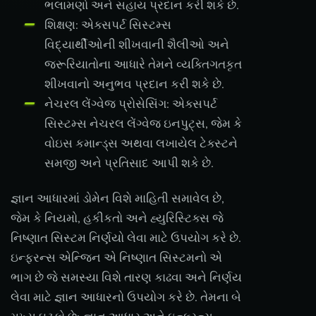
ભલામણો અને સહાય પ્રદાન કરી શકે છે.
શિક્ષણ: એક્સપર્ટ સિસ્ટમ્સ
વિદ્યાર્થીઓની શીખવાની શૈલીઓ અને
જરૂરિયાતોના આધારે તેમને વ્યક્તિગતકૃત
શીખવાનો અનુભવ પ્રદાન કરી શકે છે.
નેચરલ લેંગ્વેજ પ્રોસેસિંગ: એક્સપર્ટ
સિસ્ટમ્સ નેચરલ લેંગ્વેજ ઇનપુટ્સ, જેમ કે
વોઇસ કમાન્ડ્સ અથવા લખાયેલ ટેક્સ્ટને
સમજી અને પ્રતિસાદ આપી શકે છે.
જ્ઞાન આધારમાં ડોમેન વિશે માહિતી સમાવેલ છે,
જેમ કે નિયમો, હકીકતો અને હ્યુરિસ્ટિક્સ જે
નિષ્ણાત સિસ્ટમ નિર્ણયો લેવા માટે ઉપયોગ કરે છે.
ઇન્ફરન્સ એન્જિન એ નિષ્ણાત સિસ્ટમનો એ
ભાગ છે જે સમસ્યા વિશે તારણ કાઢવા અને નિર્ણય
લેવા માટે જ્ઞાન આધારનો ઉપયોગ કરે છે. તેમના બે