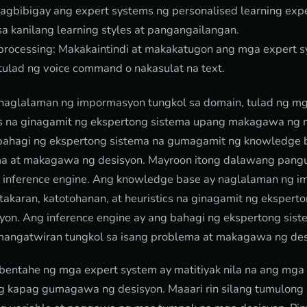
gbibigay ang expert systems ng personalised learning exp
a kanilang learning styles at pangangailangan.
processing: Makakaintindi at makakatugon ang mga expert s
tulad ng voice command o nakasulat na text.
naglalaman ng impormasyon tungkol sa domain, tulad ng mg
ics na ginagamit ng ekspertong sistema upang makagawa ng
g bahagi ng ekspertong sistema na gumagamit ng knowledge
ma at makagawa ng desisyon. Mayroon itong dalawang pangu
 inference engine. Ang knowledge base ay naglalaman ng i
akaran, katotohanan, at heuristics na ginagamit ng ekspert
n. Ang inference engine ay ang bahagi ng ekspertong sis
angatwiran tungkol sa isang problema at makagawa ng des
bentahe ng mga expert system ay matitiyak nila na ang mga 
ng kapag gumagawa ng desisyon. Maaari rin silang tumulong