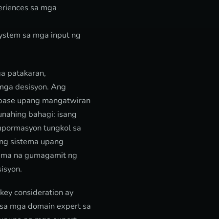
eriences sa mga
ystem sa mga input ng
a patakaran,
 mga desisyon. Ang
 base upang mangatwiran
nahing bahagi: isang
mpormasyon tungkol sa
ong sistema upang
tema na gumagamit ng
isyon.
key consideration ay
 sa mga domain expert sa