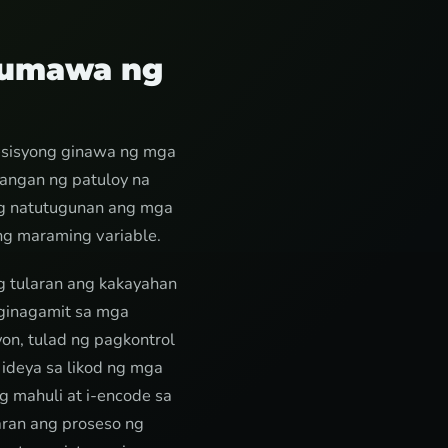
Gumawa ng
esisyong ginawa ng mga
angan ng patuloy na
ng natutugunan ang mga
ng maraming variable.
 tularan ang kakayahan
 ginagamit sa mga
on, tulad ng pagkontrol
ideya sa likod ng mga
g mahuli at i-encode sa
aran ang proseso ng