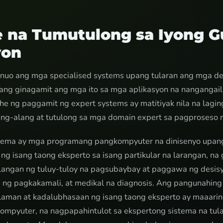
e na Tumutulong sa Iyong 
yon
inuo ang mga specialised systems upang tularan ang mga d
ng ginagamit ang mga ito sa mga aplikasyon na nangangail
e ng paggamit ng expert systems ay matitiyak nila na lagi
g-alang at tutulong sa mga domain expert sa pagproseso 
tema ay mga programang pangkompyuter na dinisenyo upang
g isang taong eksperto sa isang partikular na larangan, na
langan ng tuluy-tuloy na pagsubaybay at paggawa ng desisy
 ng pagkakamali, at medikal na diagnosis. Ang pangunahing 
laman at kadalubhasaan ng isang taong eksperto ay maaarin
mpyuter, na nagpapahintulot sa ekspertong sistema na tul