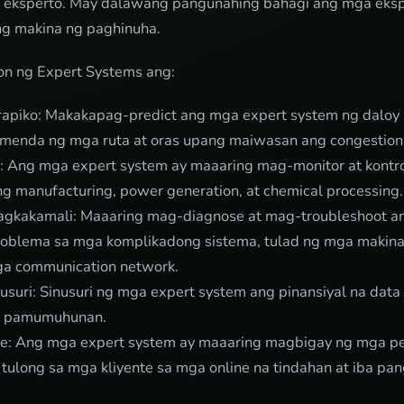
 eksperto. May dalawang pangunahing bahagi ang mga ekspe
ng makina ng paghinuha.
n ng Expert Systems ang:
apiko: Makakapag-predict ang mga expert system ng daloy n
menda ng mga ruta at oras upang maiwasan ang congestion
o: Ang mga expert system ay maaaring mag-monitor at kontro
ng manufacturing, power generation, at chemical processing.
agkakamali: Maaaring mag-diagnose at mag-troubleshoot a
oblema sa mga komplikadong sistema, tulad ng mga makina
ga communication network.
susuri: Sinusuri ng mga expert system ang pinansiyal na da
a pamumuhunan.
nte: Ang mga expert system ay maaaring magbigay ng mga p
tulong sa mga kliyente sa mga online na tindahan at iba pan