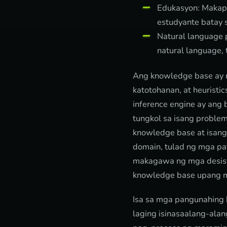
Edukasyon: Makapa
estudyante batay s
Natural language 
natural language, 
Ang knowledge base ay 
katotohanan, at heurist
inference engine ay an
tungkol sa isang proble
knowledge base at isang
domain, tulad ng mga pat
makagawa ng mga desisyo
knowledge base upang m
Isa sa mga pangunahing 
laging isinasaalang-ala