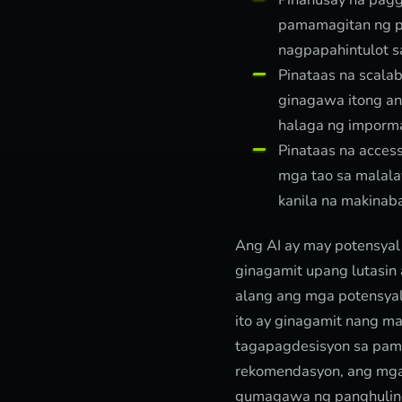
pamamagitan ng p
nagpapahintulot s
Pinataas na scala
ginagawa itong an
halaga ng imporm
Pinataas na acces
mga tao sa malala
kanila na makinab
Ang AI ay may potensyal 
ginagamit upang lutasin
alang ang mga potensyal 
ito ay ginagamit nang m
tagapagdesisyon sa pam
rekomendasyon, ang mga 
gumagawa ng panghuling