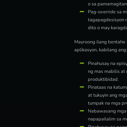
o sa pamamagitan 
Pag-override sa m
tagapagdesisyon n
dito o may karagd
Mayroong ilang bentahe sa
aplikasyon, kabilang ang
Pinahusay na epis
ng mas mabilis at
produktibidad.
Pinataas na katum
at tukuyin ang mga
tumpak na mga pre
Nabawasang mga er
napapailalim sa mg
Pinahusay na pag