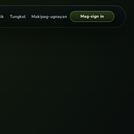
Mag-sign in
ik
Tungkol
Makipag-ugnayan