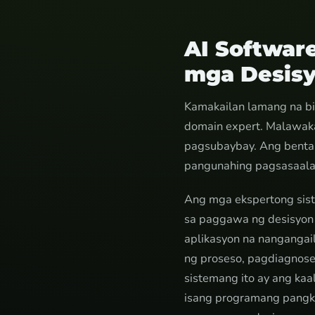
AI Softwar
mga Desis
Kamakailan lamang na b
domain expert. Malawaka
pagsubaybay. Ang bentah
pangunahing pagsasaalan
Ang mga ekspertong sis
sa paggawa ng desisyon n
aplikasyon na nangangai
ng proseso, pagdiagnose
sistemang ito ay ang kaa
isang programang pangko