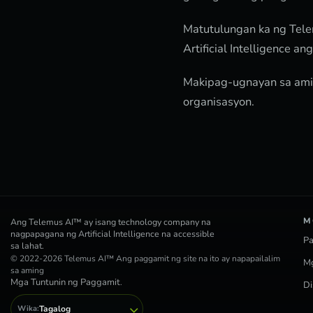
Matutulungan ka ng Tel
Artificial Intelligence 
Makipag-ugnayan sa ami
organisasyon.
M
Ang Telemus AI™ ay isang technology company na
nagpapagana ng Artificial Intelligence na accessible
Pa
sa lahat.
© 2022-2026 Telemus AI™ Ang paggamit ng site na ito ay napapailalim
Mg
sa aming
Mga Tuntunin ng Paggamit
.
Di
Wika:
Tagalog