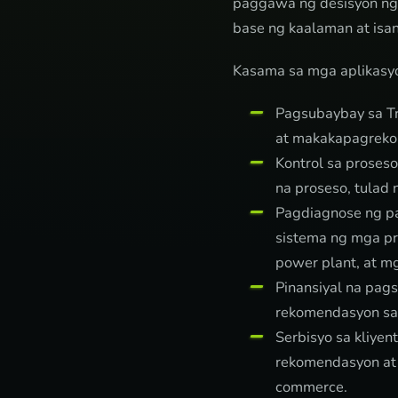
paggawa ng desisyon ng
base ng kaalaman at isa
Kasama sa mga aplikasyo
Pagsubaybay sa Tr
at makakapagreko
Kontrol sa proses
na proseso, tulad 
Pagdiagnose ng p
sistema ng mga pr
power plant, at m
Pinansiyal na pag
rekomendasyon s
Serbisyo sa kliye
rekomendasyon at 
commerce.