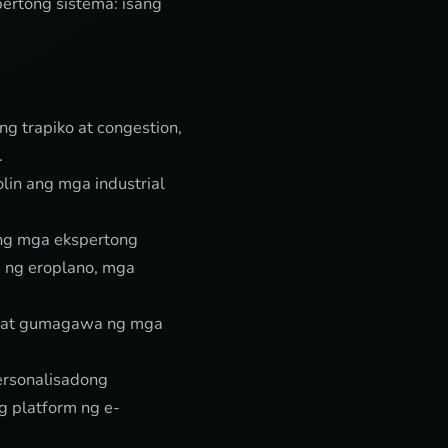
rtong sistema: isang
g trapiko at congestion,
.
lin ang mga industrial
ng mga ekspertong
 ng eroplano, mga
ta at gumagawa ng mga
ersonalisadong
g platform ng e-