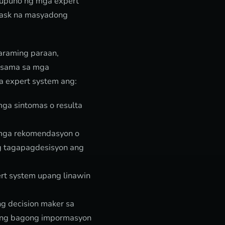
nupuno ng mga expert
task na masyadong
araming paraan,
Kasama sa mga
 expert system ang:
mga sintomas o resulta
 mga rekomendasyon o
ng tagapagdesisyon ang
rt system upang linawin
g decision maker sa
 ng bagong impormasyon