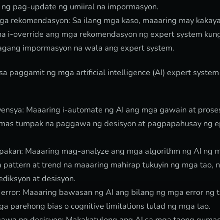
ng pag-update ng umiiral na impormasyon.
ga rekomendasyon: Sa ilang mga kaso, maaaring may kakay
a i-override ang mga rekomendasyon ng expert system kung 
agang impormasyon na wala ang expert system.
 paggamit ng mga artificial intelligence (AI) expert system 
:
yensya: Maaaring i-automate ng AI ang mga gawain at prose
 mas tumpak na paggawa ng desisyon at pagpapahusay ng e
pakan: Maaaring mag-analyze ang mga algorithm ng AI ng m
 pattern at trend na maaaring mahirap tukuyin ng mga tao, 
diksyon at desisyon.
ror: Maaaring bawasan ng AI ang bilang ng mga error ng tao
a parehong bias o cognitive limitations tulad ng mga tao.
gawa ng desisyon: Makakatulong ang AI sa mga taong guma