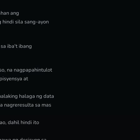
ahan ang
hindi sila sang-ayon
sa iba't ibang
so, na nagpapahintulot
pisyensya at
alaking halaga ng data
na nagreresulta sa mas
, dahil hindi ito
gawa ng desisyon sa