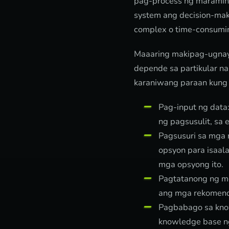
pag-process ng maramin
system ang decision-ma
complex o time-consumin
Maaaring makipag-ugnaya
depende sa partikular n
karaniwang paraan kung
Pag-input ng data
ng pagsusulit, sa
Pagsusuri sa mga
opsyon para isaal
mga opsyong ito.
Pagtatanong ng mg
ang mga rekomend
Pagbabago sa kno
knowledge base n