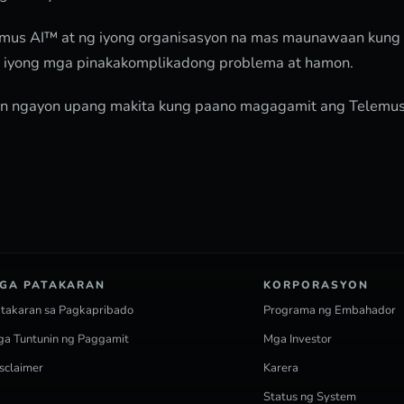
emus AI™ at ng iyong organisasyon na mas maunawaan kung
ang iyong mga pinakakomplikadong problema at hamon.
n ngayon upang makita kung paano magagamit ang Telemus
GA PATAKARAN
KORPORASYON
takaran sa Pagkapribado
Programa ng Embahador
a Tuntunin ng Paggamit
Mga Investor
sclaimer
Karera
Status ng System