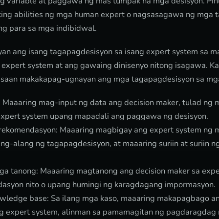
g variable at paggawa ng mas tumpak na mga desisyon. Pi
king abilities ng mga human expert o nagsasagawa ng mga 
g para sa mga indibidwal.
n ang isang tagapagdesisyon sa isang expert system sa m
a expert system at ang gawaing dinisenyo nitong isagawa. 
 saan makakapag-ugnayan ang mga tagapagdesisyon sa mga
: Maaaring mag-input ng data ang decision maker, tulad ng 
 expert system upang mapadali ang paggawa ng desisyon.
 rekomendasyon: Maaaring magbigay ang expert system ng
ang-alang ng tagapagdesisyon, at maaaring suriin at suriin 
a tanong: Maaaring magtanong ang decision maker sa expe
asyon nito o upang humingi ng karagdagang impormasyon.
wledge base: Sa ilang mga kaso, maaaring makapagbago an
g expert system, alinman sa pamamagitan ng pagdaragdag