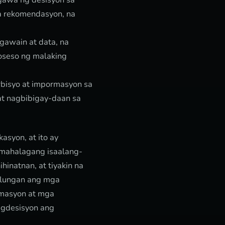
a rekomendasyon, na
gawain at data, na
oseso ng malaking
rbisyo at impormasyon sa
at nagbibigay-daan sa
asyon, at ito ay
 mahalagang isaalang-
hinatnan, at tiyakin na
tulungan ang mga
rmasyon at mga
agdesisyon ang