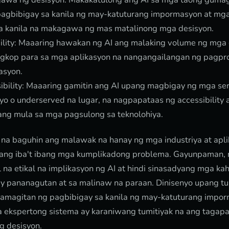
agbibigay sa kanila ng may-katuturang impormasyon at mg
a kanila na makagawa ng mas matalinong mga desisyon.
bility: Maaaring hawakan ng AI ang malaking volume ng mga 
gkop para sa mga aplikasyon na nangangailangan ng pagpr
asyon.
sibility: Maaaring gamitin ang AI upang magbigay ng mga se
yo o underserved na lugar, na nagpapataas ng accessibility 
ang mula sa mga pagsulong sa teknolohiya.
na baguhin ang malawak na hanay ng mga industriya at aplik
 ang iba't ibang mga kumplikadong problema. Gayunpaman,
na etikal na implikasyon ng AI at hindi sinasadyang mga kahi
ay pananagutan at sa malinaw na paraan. Dinisenyo upang 
amagitan ng pagbibigay sa kanila ng may-katuturang impo
ekspertong sistema ay karaniwang tumitiyak na ang tagap
 desisyon.