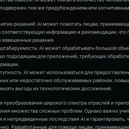
 подвержен тем же предубеждениям или когнитивным 
нятие решений: AI может помогать лицам, принимающ
м соответствующую информацию и рекомендации, что 
е взвешенные решения.
табируемость: AI может обрабатывать большой объем
ошо подходящим для приложений, требующих обработ
ормации.
упность: AI может использоваться для предоставлен
ных или недостаточно обслуживаемых районах, повыш
лекать выгоду из технологических достижений.
ля преобразования широкого спектра отраслей и прило
ения множества сложных проблем. Однако важно учи
 и непредвиденные последствия AI и гарантировать, 
ачно. Разработанные для помощи лицам, принимающим