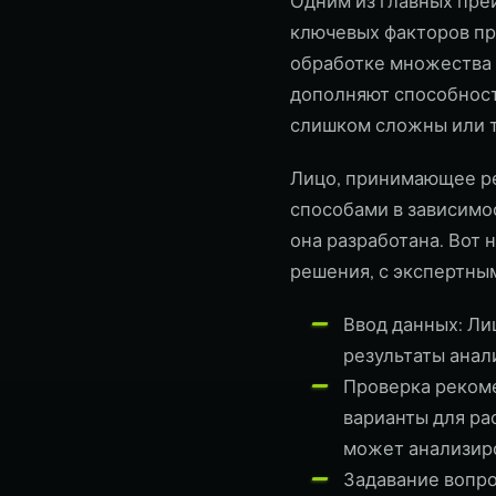
Одним из главных преи
ключевых факторов пр
обработке множества 
дополняют способност
слишком сложны или т
Лицо, принимающее ре
способами в зависимо
она разработана. Вот
решения, с экспертны
Ввод данных: Ли
результаты анал
Проверка реком
варианты для р
может анализиро
Задавание вопро