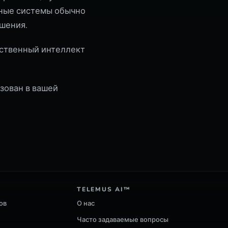
тные системы обычно
шения.
сственный интеллект
ьзован в вашей
TELEMUS AI™
ов
О нас
Часто задаваемые вопросы