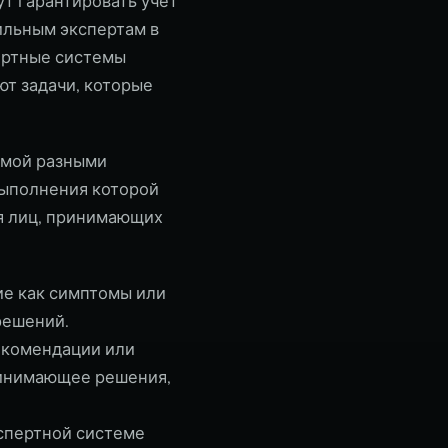
ут гарантировать учет
ильным экспертам в
ертные системы
т задачи, которые
емой разными
выполнения которой
я лиц, принимающих
ие как симптомы или
решений.
екомендации или
ринимающее решения,
спертной системе