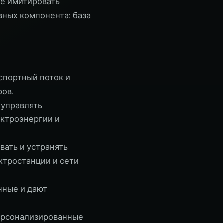
ме имитировать
вных компонента: база
спортный поток и
ров.
 управлять
ектроэнергии и
вать и устранять
ктростанции и сети
нные и дают
ерсонализированные