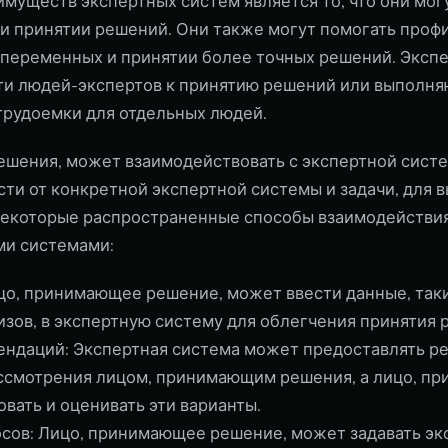
муществ экспертных систем является то, что они мог
и принятии решений. Они также могут помогать проф
переменных и принятии более точных решений. Эксп
и людей-экспертов к принятию решений или выполняю
рудоемки для отдельных людей.
шения, может взаимодействовать с экспертной сист
сти от конкретной экспертной системы и задачи, для 
 некоторые распространенные способы взаимодействи
ми системами:
цо, принимающее решение, может ввести данные, так
изов, в экспертную систему для облегчения принятия 
ендаций: Экспертная система может предоставлять р
ассмотрения лицом, принимающим решения, а лицо, п
вать и оценивать эти варианты.
сов: Лицо, принимающее решение, может задавать эк