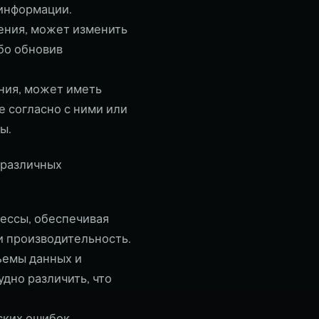
 информации.
ения, может изменить
бо обновив
ния, может иметь
 согласно с ними или
ы.
 различных
ессы, обеспечивая
и производительность.
ъемы данных и
дно различить, что
ских ошибок,