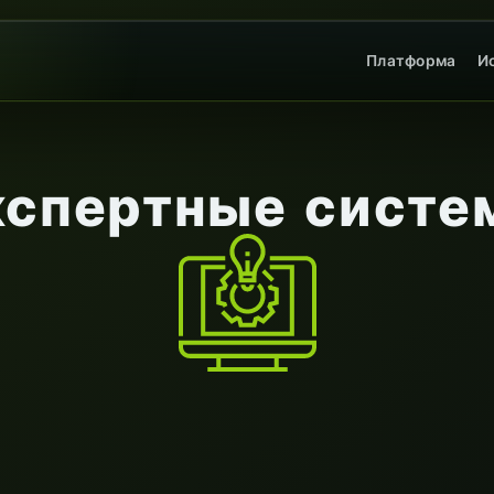
Платформа
И
кспертные систе