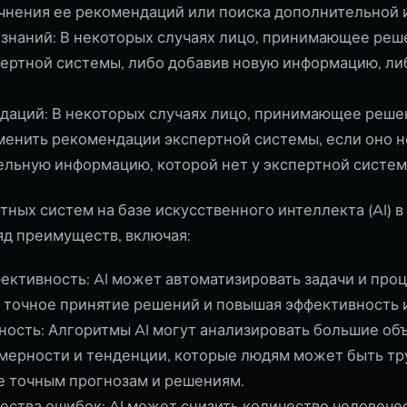
чнения ее рекомендаций или поиска дополнительной
знаний: В некоторых случаях лицо, принимающее реш
пертной системы, либо добавив новую информацию, ли
даций: В некоторых случаях лицо, принимающее реше
енить рекомендации экспертной системы, если оно не
льную информацию, которой нет у экспертной систем
ных систем на базе искусственного интеллекта (AI) в
д преимуществ, включая:
ктивность: AI может автоматизировать задачи и проц
 точное принятие решений и повышая эффективность 
ость: Алгоритмы AI могут анализировать большие об
мерности и тенденции, которые людям может быть тру
е точным прогнозам и решениям.
ства ошибок: AI может снизить количество человече