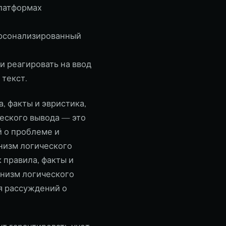
платформах
ерсонализированный
и реагировать на ввод
 текст.
, факты и эвристика,
еского вывода — это
й о проблеме и
анизм логического
 правила, факты и
анизм логического
ля рассуждений о