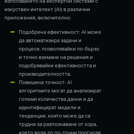
използването на експертни системи с
изкуствен интелект (AI) в различни
приложения, включително:
Подобрена ефективност: AI може
да автоматизира задачи и
процеси, позволявайки по-бързо
и точно вземане на решения и
подобрявайки ефективността и
производителността.
Повишена точност: AI
алгоритмите могат да анализират
големи количества данни и да
идентифицират модели и
тенденции, които може да са
трудни за разпознаване от хора,
което води до по-точни прогнози