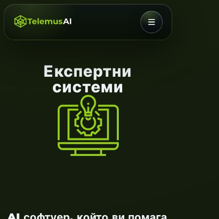
МЕНЮ
Експертни
системи
AI софтуер, който ви помага